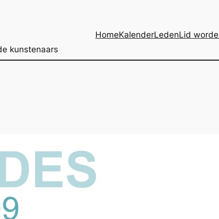
Home
Kalender
Leden
Lid worde
de kunstenaars