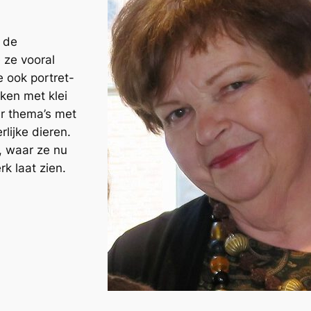
 de
 ze vooral
e ook portret-
en met klei
ar thema’s met
lijke dieren.
k, waar ze nu
k laat zien.