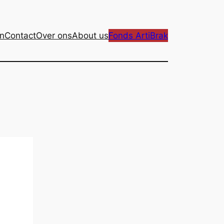
n
Contact
Over ons
About us
Fonds ArtiBrak