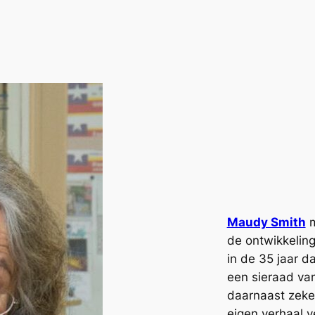
Maudy Smith
m
de ontwikkeling
in de 35 jaar da
een sieraad va
daarnaast zeker
eigen verhaal v