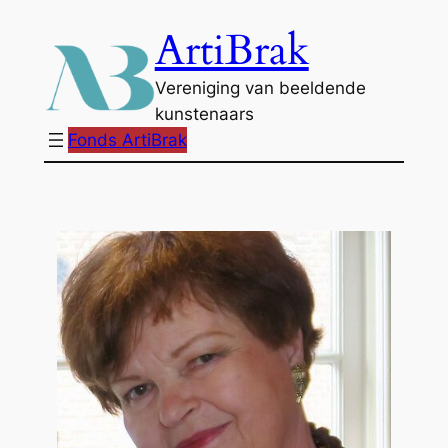
Ga
ArtiBrak
naar
de
Vereniging van beeldende
inhoud
kunstenaars
Fonds ArtiBrak