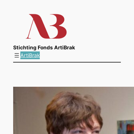
Ga
naar
de
inhoud
Stichting Fonds ArtiBrak
ArtiBrak