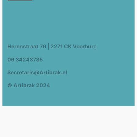
Herenstraat 76 | 2271 CK Voorbur
g
06 34243735
Secretaris@Artibrak.nl
© Artibrak 2024