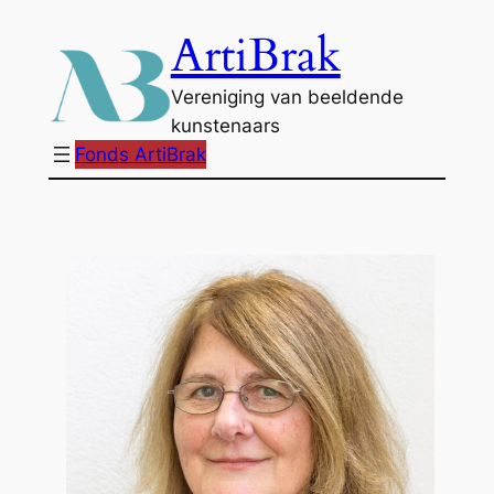
Ga
ArtiBrak
naar
de
Vereniging van beeldende
inhoud
kunstenaars
Fonds ArtiBrak