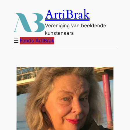
Ga
ArtiBrak
naar
de
Vereniging van beeldende
inhoud
kunstenaars
Fonds ArtiBrak