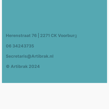
Herenstraat 76 | 2271 CK Voorbur
g
06 34243735
Secretaris@Artibrak.nl
© Artibrak 2024