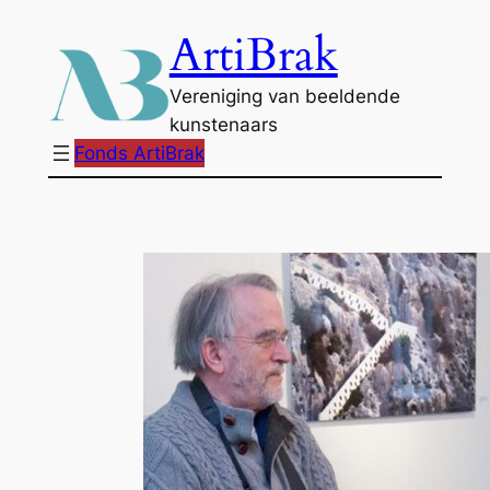
Ga
ArtiBrak
naar
de
Vereniging van beeldende
inhoud
kunstenaars
Fonds ArtiBrak