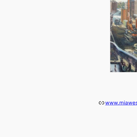
Link
www.miaweste