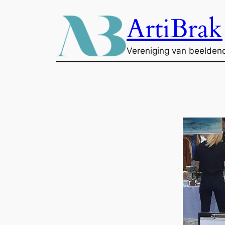
Ga
ArtiBrak
naar
de
inhoud
Vereniging van beelden