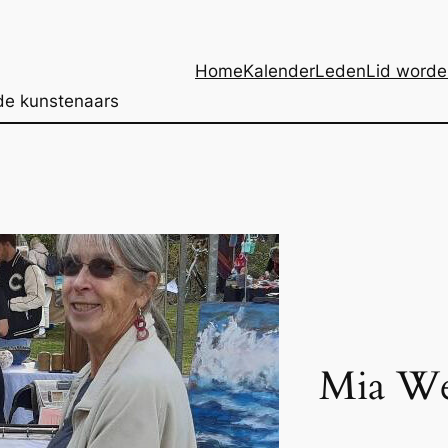
Home
Kalender
Leden
Lid worde
de kunstenaars
Mia We