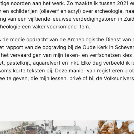
ustige noorden aan het werk. Zo maakte ik tussen 2021 
 en schilderijen (olieverf en acryl) over archeologie, na
ng van een vijftiende-eeuwse verdedigingstoren in Zuid
cheologie een vaker voorkomend item.
gs de mooie opdracht van de Archeologische Dienst van
 rapport van de opgraving bij de Oude Kerk in Scheve
r het vervaardigen van mijn teken- en verfschetsen kies 
et, pastelkrijt, aquarelverf en inkt. Elke dag verbeeld ik 
soms korte teksten bij. Deze manier van registreren pro
 te geven, die mijn lessen, privé of bij de Volksuniver