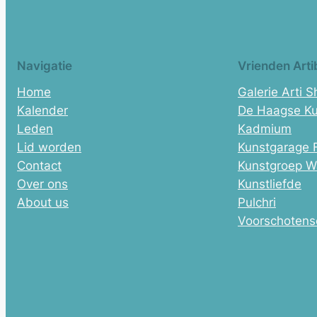
Navigatie
Vrienden Arti
Home
Galerie Arti 
Kalender
De Haagse Ku
Leden
Kadmium
Lid worden
Kunstgarage 
Contact
Kunstgroep W
Over ons
Kunstliefde
About us
Pulchri
Voorschotens