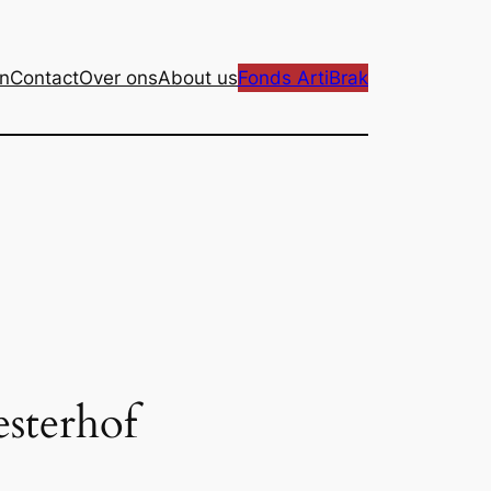
n
Contact
Over ons
About us
Fonds ArtiBrak
sterhof