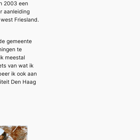
en 2003 een
ar aanleiding
west Friesland.
 de gemeente
ningen te
ik meestal
iets van wat ik
beer ik ook aan
siteit Den Haag