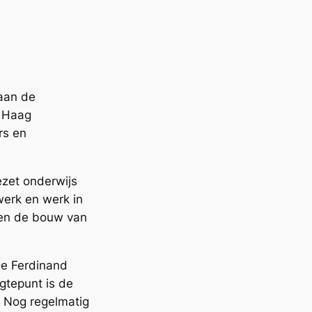
 aan de
n Haag
rs en
gezet onderwijs
erk en werk in
ken de bouw van
De Ferdinand
gtepunt is de
 Nog regelmatig