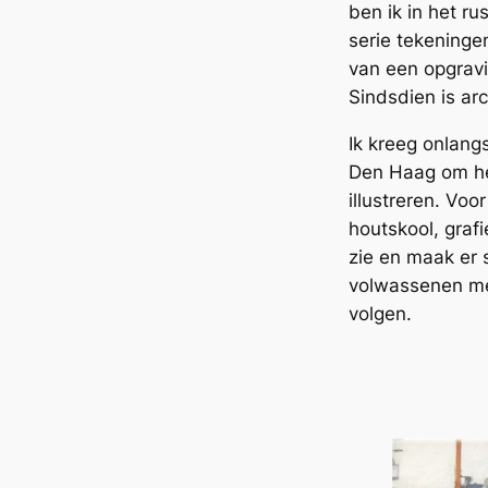
ben ik in het r
serie tekeningen
van een opgravi
Sindsdien is ar
Ik kreeg onlan
Den Haag om het
illustreren. Voo
houtskool, grafi
zie en maak er 
volwassenen mee
volgen.