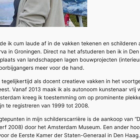
de ik cum laude af in de vakken tekenen en schilderen
a in Groningen. Direct na het afstuderen ben ik in De
plaats van landschappen lagen bouwprojecten (interieu
voorbijgangers meer voor de hand.
 tegelijkertijd als docent creatieve vakken in het voort
st. Vanaf 2013 maak ik als autonoom kunstenaar vrij w
msterdam kreeg ik toestemming om op prominente plek
jn te registreren van 1999 tot 2008.
tepunten in mijn schilderscarrière is de aankoop van “
everf 2008) door het Amsterdam Museum. Een ander hoo
voor de Eerste Kamer der Staten-Generaal in Den Haag.