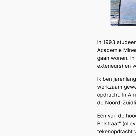
In 1993 studeer
Academie Minerv
gaan wonen. In 
exterieurs) en 
Ik ben jarenlang
werkzaam gewee
opdracht. In A
de Noord-Zuidli
Eén van de hoog
Bolstraat” (oli
tekenopdracht 