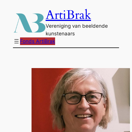
Ga
ArtiBrak
naar
de
Vereniging van beeldende
inhoud
kunstenaars
Fonds ArtiBrak