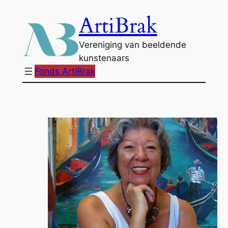
Ga
ArtiBrak
naar
de
Vereniging van beeldende
inhoud
kunstenaars
Fonds ArtiBrak