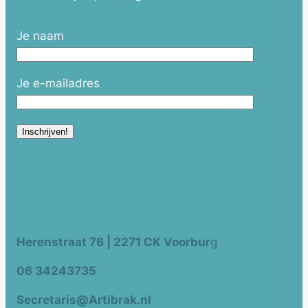
Je naam
Je e-mailadres
Herenstraat 76 | 2271 CK Voorbur
g
06 34243735
Secretaris@Artibrak.nl