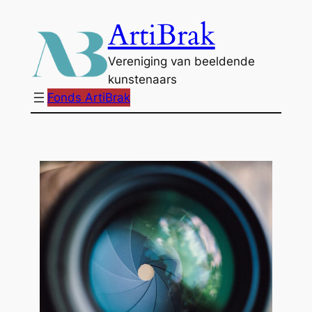
Ga
ArtiBrak
naar
de
Vereniging van beeldende
inhoud
kunstenaars
Fonds ArtiBrak