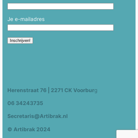
Je e-mailadres
Herenstraat 76 | 2271 CK Voorbur
g
06 34243735
Secretaris@Artibrak.nl
© Artibrak 2024