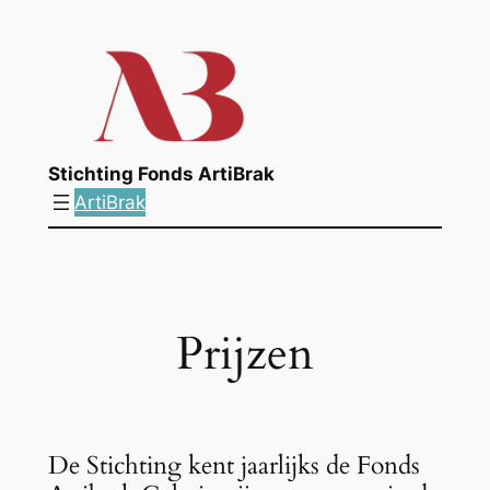
Ga
naar
de
inhoud
Stichting Fonds ArtiBrak
ArtiBrak
Prijzen
De Stichting kent jaarlijks de Fonds