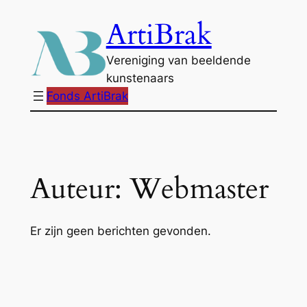
Ga
ArtiBrak
naar
de
Vereniging van beeldende
inhoud
kunstenaars
Fonds ArtiBrak
Auteur:
Webmaster
Er zijn geen berichten gevonden.