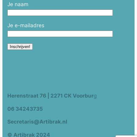
Je naam
Je e-mailadres
Herenstraat 76 | 2271 CK Voorbur
g
06 34243735
Secretaris@Artibrak.nl
© Artibrak 2024