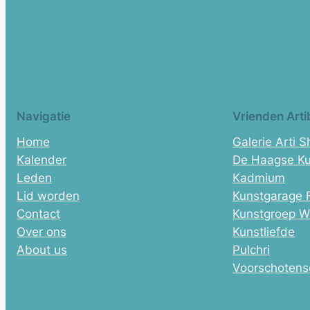
Navigatie
Vrienden Arti
Home
Galerie Arti 
Kalender
De Haagse Ku
Leden
Kadmium
Lid worden
Kunstgarage 
Contact
Kunstgroep W
Over ons
Kunstliefde
About us
Pulchri
Voorschotens