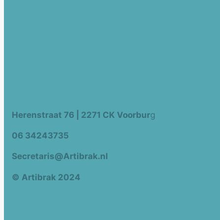
Herenstraat 76 | 2271 CK Voorbur
g
06 34243735
Secretaris@Artibrak.nl
© Artibrak 2024