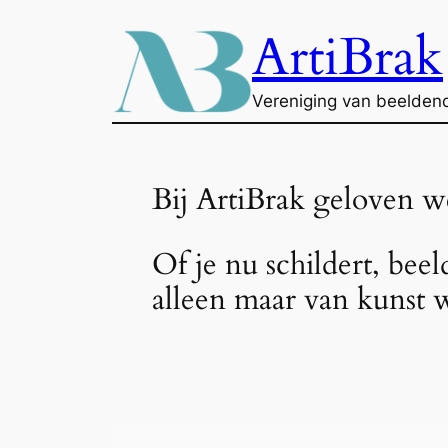
Ga
ArtiBrak
naar
de
inhoud
Vereniging van beelden
Bij ArtiBrak geloven we
Of je nu schildert, bee
alleen maar van kunst w