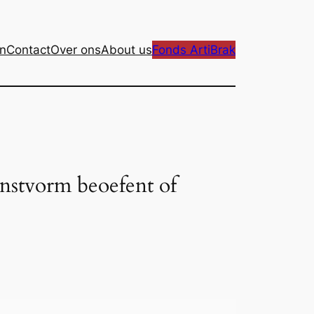
n
Contact
Over ons
About us
Fonds ArtiBrak
unstvorm beoefent of