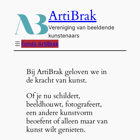
Ga
ArtiBrak
naar
de
Vereniging van beeldende
inhoud
kunstenaars
Fonds ArtiBrak
Bij ArtiBrak geloven we in
de kracht van kunst.
Of je nu schildert,
beeldhouwt, fotografeert,
een andere kunstvorm
beoefent of alleen maar van
kunst wilt genieten.